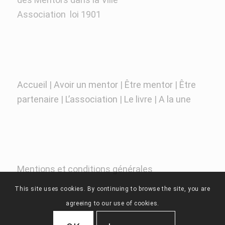
Association loi 1901
Accueil
|
Avoir un mentor
|
Être mentor
|
Être
partenaire
|
L’association
|
Le livre
|
A la une
Mentions et conditions générales
This site uses cookies. By continuing to browse the site, you are
agreeing to our use of cookies.